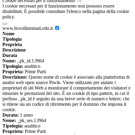
Cookie necessari per il funzionamento
I cookie necessari per il funzionamento non possono essere
disabilitati. È possibile consultare l'elenco nella pagina della cookie
policy.
www.liceoilluminati.edu.it
Nome
Tipologia
Proprieta
Descrizione
Durata
Nome:
_pk_id.1.f964
Tipologia:
analitico
Proprieta:
Prime Parti
Descrizione:
Questo nome di cookie è associato alla piattaforma di
analisi web open source Piwik. Viene utilizzato per aiutare i
proprietari di siti Web a monitorare il comportamento dei visitatori e
misurare le prestazioni del sito. È un cookie di tipo pattern, in cui il
prefisso _pk_id è seguito da una breve serie di numeri e lettere, che
si ritiene sia un codice di riferimento per il dominio che imposta il
cookie.
Durata:
1 anno
Nome:
_pk_ses.1.f964
Tipologia:
analitico
Proprieta:
Prime Parti