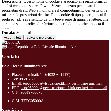
Descrizione:
Questo nome di cookie è associato alla piattaforma di
analisi web open source Piwik. Viene utilizzato per aiutare i
proprietari di siti Web a monitorare il comportamento dei visitatori e
misurare le prestazioni del sito. È un cookie di tipo pattern, in cui il
prefisso _pk_ses è seguito da una breve serie di numeri e lettere, che
si ritiene sia un codice di riferimento per il dominio che imposta il
cookie.
Durata:
30 minuti
Accetta tutti
Salva le preferenze
Polo Liceale Illuminati Atri
Contatti
Polo Liceale Illuminati Atri
Piazza Illuminati, 1 - 64032 Atri (TE)
Tel:
08587269
Email:
tepc05000a@istruzione.it
Link per inviare una mail
PEC:
tepc05000a@pec.istruzione.it
Link per inviare una mail
C.F.: 90019760678
C.M. TEPC05000A
Seguici su