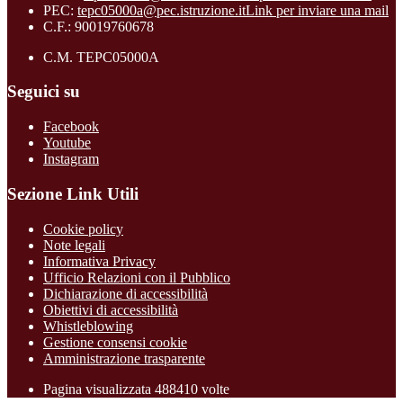
PEC:
tepc05000a@pec.istruzione.it
Link per inviare una mail
C.F.: 90019760678
C.M. TEPC05000A
Seguici su
Facebook
Youtube
Instagram
Sezione Link Utili
Cookie policy
Note legali
Informativa Privacy
Ufficio Relazioni con il Pubblico
Dichiarazione di accessibilità
Obiettivi di accessibilità
Whistleblowing
Gestione consensi cookie
Amministrazione trasparente
Pagina visualizzata
488410
volte