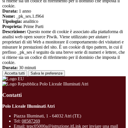
si ritiene sia un codice di riferimento per il dominio che imposta il
cookie.
Durata:
1 anno
Nome:
_pk_ses.1.f964
Tipologia:
analitico
Proprieta:
Prime Parti
Descrizione:
Questo nome di cookie è associato alla piattaforma di
analisi web open source Piwik. Viene utilizzato per aiutare i
proprietari di siti Web a monitorare il comportamento dei visitatori e
misurare le prestazioni del sito. È un cookie di tipo pattern, in cui il
prefisso _pk_ses è seguito da una breve serie di numeri e lettere, che
si ritiene sia un codice di riferimento per il dominio che imposta il
cookie.
Durata:
30 minuti
Accetta tutti
Salva le preferenze
Polo Liceale Illuminati Atri
Contatti
Polo Liceale Illuminati Atri
Piazza Illuminati, 1 - 64032 Atri (TE)
Tel:
08587269
Email:
tepc05000a@istruzione.it
Link per inviare una mail