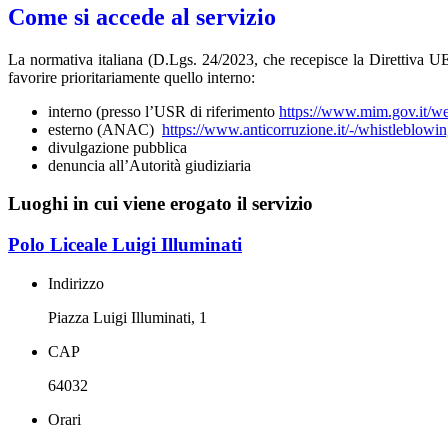
Come si accede al servizio
La normativa italiana (D.Lgs. 24/2023, che recepisce la Direttiva UE 
favorire prioritariamente quello interno:
interno (presso l’USR di riferimento
https://www.mim.gov.it/w
esterno (ANAC)
https://www.anticorruzione.it/-/whistleblowi
divulgazione pubblica
denuncia all’Autorità giudiziaria
Luoghi in cui viene erogato il servizio
Polo Liceale Luigi Illuminati
Indirizzo
Piazza Luigi Illuminati, 1
CAP
64032
Orari