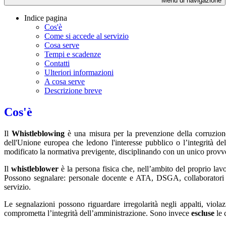
Menu di navigazione
Indice pagina
Cos'è
Come si accede al servizio
Cosa serve
Tempi e scadenze
Contatti
Ulteriori informazioni
A cosa serve
Descrizione breve
Cos'è
Il
Whistleblowing
è una misura per la prevenzione della corruzion
dell'Unione europea che ledono l'interesse pubblico o l’integrità d
modificato la normativa previgente, disciplinando con un unico provved
Il
whistleblower
è la persona fisica che, nell’ambito del proprio la
Possono segnalare: personale docente e ATA, DSGA, collaboratori ester
servizio.
Le segnalazioni possono riguardare irregolarità negli appalti, viol
comprometta l’integrità dell’amministrazione. Sono invece
escluse
le 