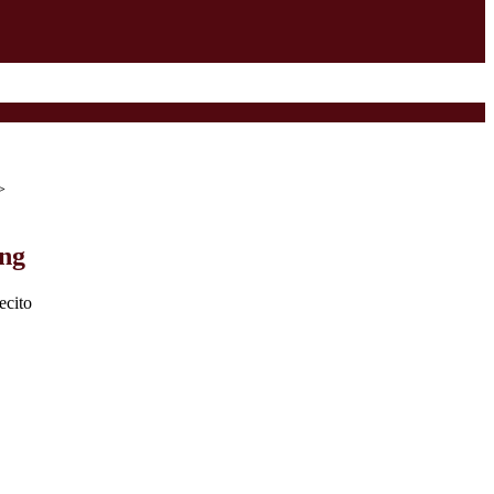
>
ing
ecito