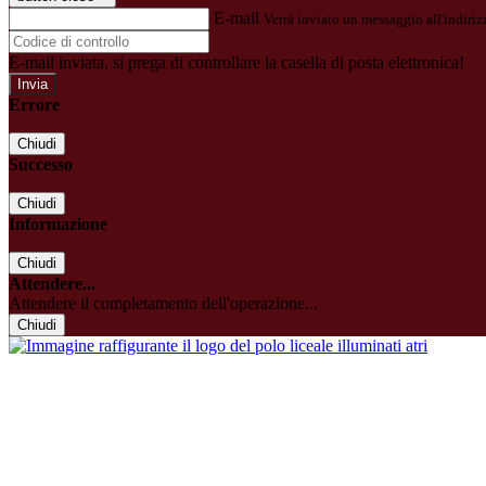
E-mail
Verrà inviato un messaggio all'indirizz
E-mail inviata, si prega di controllare la casella di posta elettronica!
Errore
Chiudi
Successo
Chiudi
Informazione
Chiudi
Attendere...
Attendere il completamento dell'operazione...
Chiudi