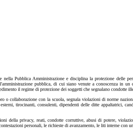
e nella Pubblica Amministrazione e disciplina la protezione delle pe
ell'amministrazione pubblica, di cui siano venute a conoscenza in un 
imento il regime di protezione dei soggetti che segnalano condotte illec
voro o collaborazione con la scuola, segnala violazioni di norme nazi
ni, tirocinanti, consulenti, dipendenti delle ditte appaltatrici, candi
azioni della privacy, reati, condotte corruttive, abusi di potere, vio
contestazioni personali, le richieste di avanzamento, le liti interne con u