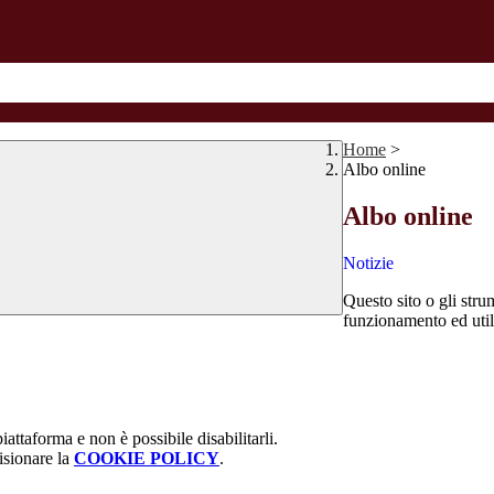
Home
>
Albo online
Albo online
Notizie
Questo sito o gli stru
funzionamento ed utili 
attaforma e non è possibile disabilitarli.
isionare la
COOKIE POLICY
.