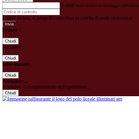
E-mail
Verrà inviato un messaggio all'indirizz
E-mail inviata, si prega di controllare la casella di posta elettronica!
Errore
Chiudi
Successo
Chiudi
Informazione
Chiudi
Attendere...
Attendere il completamento dell'operazione...
Chiudi