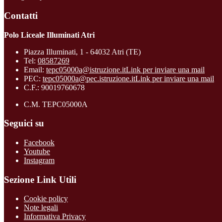
Contatti
Polo Liceale Illuminati Atri
Piazza Illuminati, 1 - 64032 Atri (TE)
Tel:
08587269
Email:
tepc05000a@istruzione.it
Link per inviare una mail
PEC:
tepc05000a@pec.istruzione.it
Link per inviare una mail
C.F.: 90019760678
C.M. TEPC05000A
Seguici su
Facebook
Youtube
Instagram
Sezione Link Utili
Cookie policy
Note legali
Informativa Privacy