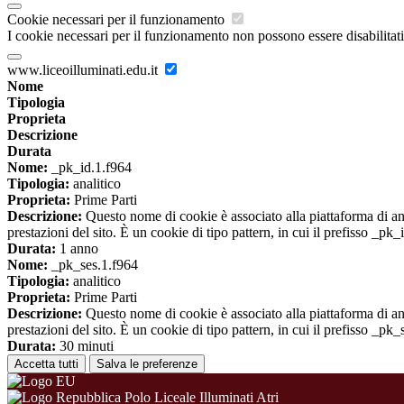
Cookie necessari per il funzionamento
I cookie necessari per il funzionamento non possono essere disabilitati.
www.liceoilluminati.edu.it
Nome
Tipologia
Proprieta
Descrizione
Durata
Nome:
_pk_id.1.f964
Tipologia:
analitico
Proprieta:
Prime Parti
Descrizione:
Questo nome di cookie è associato alla piattaforma di ana
prestazioni del sito. È un cookie di tipo pattern, in cui il prefisso _pk
Durata:
1 anno
Nome:
_pk_ses.1.f964
Tipologia:
analitico
Proprieta:
Prime Parti
Descrizione:
Questo nome di cookie è associato alla piattaforma di ana
prestazioni del sito. È un cookie di tipo pattern, in cui il prefisso _pk
Durata:
30 minuti
Accetta tutti
Salva le preferenze
Polo Liceale Illuminati Atri