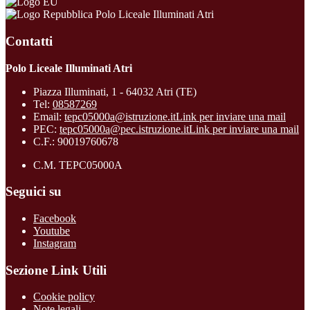
Polo Liceale Illuminati Atri
Contatti
Polo Liceale Illuminati Atri
Piazza Illuminati, 1 - 64032 Atri (TE)
Tel:
08587269
Email:
tepc05000a@istruzione.it
Link per inviare una mail
PEC:
tepc05000a@pec.istruzione.it
Link per inviare una mail
C.F.: 90019760678
C.M. TEPC05000A
Seguici su
Facebook
Youtube
Instagram
Sezione Link Utili
Cookie policy
Note legali