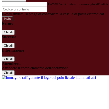
E-mail
Verrà inviato un messaggio all'indirizz
E-mail inviata, si prega di controllare la casella di posta elettronica!
Errore
Chiudi
Successo
Chiudi
Informazione
Chiudi
Attendere...
Attendere il completamento dell'operazione...
Chiudi