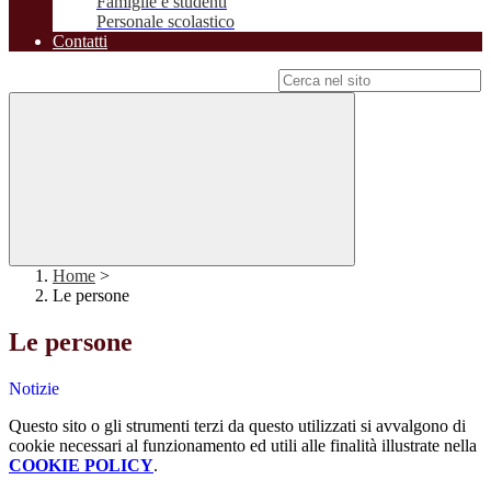
Famiglie e studenti
Personale scolastico
Contatti
Campo di ricerca per le pagine del sito
Home
>
Le persone
Le persone
Notizie
Questo sito o gli strumenti terzi da questo utilizzati si avvalgono di
cookie necessari al funzionamento ed utili alle finalità illustrate nella
COOKIE POLICY
.