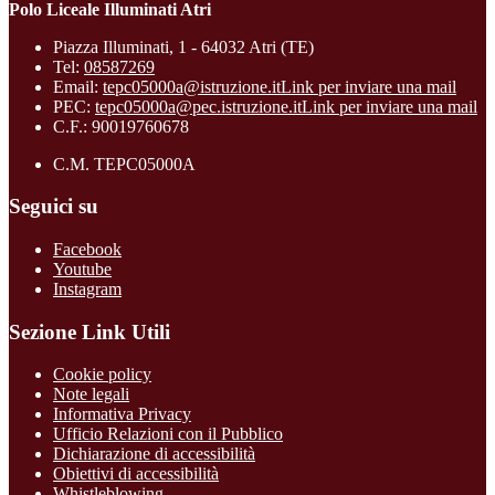
Polo Liceale Illuminati Atri
Piazza Illuminati, 1 - 64032 Atri (TE)
Tel:
08587269
Email:
tepc05000a@istruzione.it
Link per inviare una mail
PEC:
tepc05000a@pec.istruzione.it
Link per inviare una mail
C.F.: 90019760678
C.M. TEPC05000A
Seguici su
Facebook
Youtube
Instagram
Sezione Link Utili
Cookie policy
Note legali
Informativa Privacy
Ufficio Relazioni con il Pubblico
Dichiarazione di accessibilità
Obiettivi di accessibilità
Whistleblowing