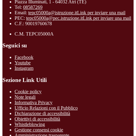
Piazza Illuminati, 1 - 64032 Atri (TE)
Tel:
08587269
Email:
tepc05000a@istruzione.it
Link per inviare una mail
PEC:
tepc05000a@pec.istruzione.it
Link per inviare una mail
C.F.: 90019760678
C.M. TEPC05000A
Seguici su
Facebook
Youtube
Instagram
Sezione Link Utili
Cookie policy
Note legali
Informativa Privacy
Ufficio Relazioni con il Pubblico
Dichiarazione di accessibilità
Obiettivi di accessibilità
Whistleblowing
Gestione consensi cookie
Amministrazione trasparente