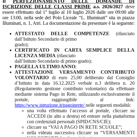
Il
PERFEZIONAMENTO DELLE DOMANDE DI
ISCRIZIONE DELLE CLASSI PRIME
a.s. 2026/2027
deve
essere effettuato dal 1° luglio al 10 luglio 2026 dalle ore 09:00 alle
ore 13:00, nella sede del Polo Liceale “L. Illuminati” sita in piazza
Illuminati, n. 1, Atri. La documentazione da presentare è la seguente:
ATTESTATO DELLE COMPETENZE
(rilasciato
dall’Istituto Secondario di primo
grado);
CERTIFICATO IN CARTA SEMPLICE DELLA
LICENZA MEDIA
(rilasciato
dall’Istituto Secondario di primo grado);
PAGELLA ULTIMO ANNO
;
ATTESTAZIONE VERSAMENTO CONTRIBUTO
VOLONTARIO
di euro 25,00 deliberato dal Consiglio
d’Istituto in data 16.12.2025 verbale n.3 delibera n. 20
(Regolamento gestione contributo volontario) da effettuare
mediante sistema Pago in Rete, utilizzando esclusivamente il
portale, raggiungibile al link:
https://www.istruzione.it/pagoinrete/
nelle seguenti modalità:
una volta effettuato l’accesso al portale, cliccare su
ACCEDI (in alto a destra) ed entrare nella piattaforma
con credenziali personali (SPID/CNS/CIE);
cliccare su “VAI A PAGO IN RETE SCUOLE”;
nella videata successiva cliccare su “VERSAMENTI