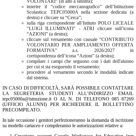
VOLONTARI” (in alto a sinistra);
inserire il “codice meccanografico” dell’Istituzione
Scolastica: TEPC05000A nella sezione dedicata (a
destra) e cliccare su “Cerca”;
sulla riga corrispondente all’Istituto POLO LICEALE
"LUIGI ILLUMINATI" - ATRI cliccare sull’icona
“AZIONI” (a destra);
cliccare sul versamento con causale “CONTRIBUTO
VOLONTARIO PER AMPLIAMENTO OFFERTA
FORMATIVA” a.s. 2026/2027 in
corrispondenza dell’icona “Azioni” (a destra);
compilare i campi che seguono con i dati dell'alunno
per cui si sta eseguendo il versamento;
procedere al versamento secondo le modalità indicate
dal sistema.
IN CASO DI DIFFICOLTÀ, SARÀ POSSIBILE CONTATTARE
LA SEGRETERIA STUDENTI ALL’INDIRIZZO EMAIL
tepc05000a@istruzione.it O AL N. DI TELEFONO 085 87269
(UFFICIO ALUNNI) PER RICHIEDERE IL BOLLETTINO
PRECOMPILATO.
In tale occasione i genitori perfezioneranno la domanda di iscrizione
su modello cartaceo e compileranno le autorizzazioni relative a:
Creazione account Google Workspace for Education (per