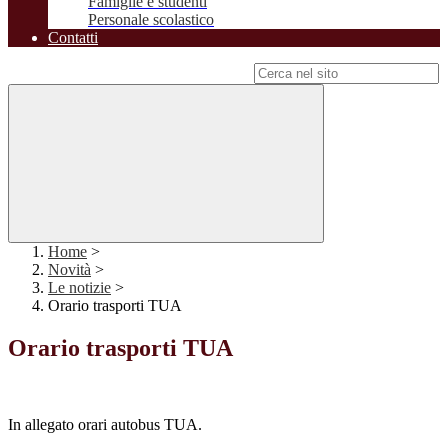
Famiglie e studenti
Personale scolastico
Contatti
Campo di ricerca per le pagine del sito
Home
>
Novità
>
Le notizie
>
Orario trasporti TUA
Orario trasporti TUA
In allegato orari autobus TUA.