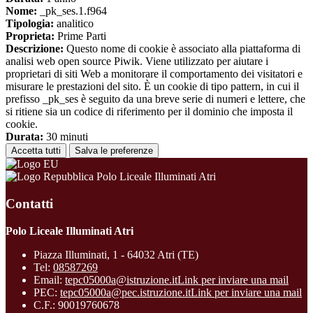
Nome:
_pk_ses.1.f964
Tipologia:
analitico
Proprieta:
Prime Parti
Descrizione:
Questo nome di cookie è associato alla piattaforma di
analisi web open source Piwik. Viene utilizzato per aiutare i
proprietari di siti Web a monitorare il comportamento dei visitatori e
misurare le prestazioni del sito. È un cookie di tipo pattern, in cui il
prefisso _pk_ses è seguito da una breve serie di numeri e lettere, che
si ritiene sia un codice di riferimento per il dominio che imposta il
cookie.
Durata:
30 minuti
Accetta tutti
Salva le preferenze
Polo Liceale Illuminati Atri
Contatti
Polo Liceale Illuminati Atri
Piazza Illuminati, 1 - 64032 Atri (TE)
Tel:
08587269
Email:
tepc05000a@istruzione.it
Link per inviare una mail
PEC:
tepc05000a@pec.istruzione.it
Link per inviare una mail
C.F.: 90019760678