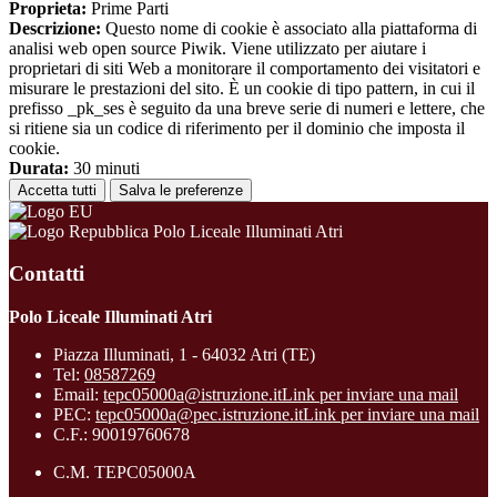
Proprieta:
Prime Parti
Descrizione:
Questo nome di cookie è associato alla piattaforma di
analisi web open source Piwik. Viene utilizzato per aiutare i
proprietari di siti Web a monitorare il comportamento dei visitatori e
misurare le prestazioni del sito. È un cookie di tipo pattern, in cui il
prefisso _pk_ses è seguito da una breve serie di numeri e lettere, che
si ritiene sia un codice di riferimento per il dominio che imposta il
cookie.
Durata:
30 minuti
Accetta tutti
Salva le preferenze
Polo Liceale Illuminati Atri
Contatti
Polo Liceale Illuminati Atri
Piazza Illuminati, 1 - 64032 Atri (TE)
Tel:
08587269
Email:
tepc05000a@istruzione.it
Link per inviare una mail
PEC:
tepc05000a@pec.istruzione.it
Link per inviare una mail
C.F.: 90019760678
C.M. TEPC05000A