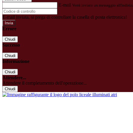
E-mail
Verrà inviato un messaggio all'indirizz
E-mail inviata, si prega di controllare la casella di posta elettronica!
Errore
Chiudi
Successo
Chiudi
Informazione
Chiudi
Attendere...
Attendere il completamento dell'operazione...
Chiudi