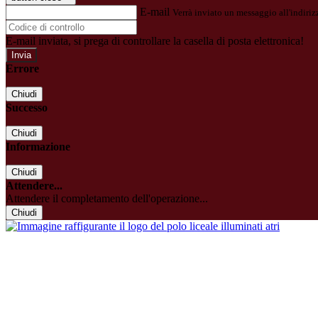
E-mail
Verrà inviato un messaggio all'indirizz
E-mail inviata, si prega di controllare la casella di posta elettronica!
Errore
Chiudi
Successo
Chiudi
Informazione
Chiudi
Attendere...
Attendere il completamento dell'operazione...
Chiudi