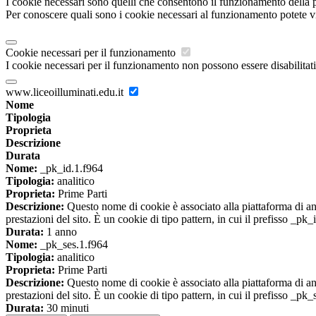
I cookie necessari sono quelli che consentono il funzionamento della pi
Per conoscere quali sono i cookie necessari al funzionamento potete v
Cookie necessari per il funzionamento
I cookie necessari per il funzionamento non possono essere disabilitati.
www.liceoilluminati.edu.it
Nome
Tipologia
Proprieta
Descrizione
Durata
Nome:
_pk_id.1.f964
Tipologia:
analitico
Proprieta:
Prime Parti
Descrizione:
Questo nome di cookie è associato alla piattaforma di ana
prestazioni del sito. È un cookie di tipo pattern, in cui il prefisso _pk
Durata:
1 anno
Nome:
_pk_ses.1.f964
Tipologia:
analitico
Proprieta:
Prime Parti
Descrizione:
Questo nome di cookie è associato alla piattaforma di ana
prestazioni del sito. È un cookie di tipo pattern, in cui il prefisso _pk
Durata:
30 minuti