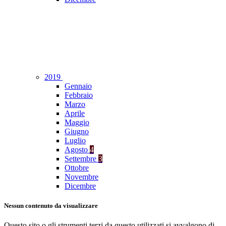
2019
Gennaio
Febbraio
Marzo
Aprile
Maggio
Giugno
Luglio
Agosto
4
Settembre
3
Ottobre
Novembre
Dicembre
Nessun contenuto da visualizzare
Questo sito o gli strumenti terzi da questo utilizzati si avvalgono di