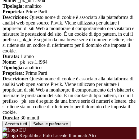
Nome:
_pk_id.1.f964
Tipologia:
analitico
Proprieta:
Prime Parti
Descrizione:
Questo nome di cookie è associato alla piattaforma di
analisi web open source Piwik. Viene utilizzato per aiutare i
proprietari di siti Web a monitorare il comportamento dei visitatori e
misurare le prestazioni del sito. È un cookie di tipo pattern, in cui il
prefisso _pk_id è seguito da una breve serie di numeri e lettere, che
si ritiene sia un codice di riferimento per il dominio che imposta il
cookie.
Durata:
1 anno
Nome:
_pk_ses.1.f964
Tipologia:
analitico
Proprieta:
Prime Parti
Descrizione:
Questo nome di cookie è associato alla piattaforma di
analisi web open source Piwik. Viene utilizzato per aiutare i
proprietari di siti Web a monitorare il comportamento dei visitatori e
misurare le prestazioni del sito. È un cookie di tipo pattern, in cui il
prefisso _pk_ses è seguito da una breve serie di numeri e lettere, che
si ritiene sia un codice di riferimento per il dominio che imposta il
cookie.
Durata:
30 minuti
Accetta tutti
Salva le preferenze
Polo Liceale Illuminati Atri