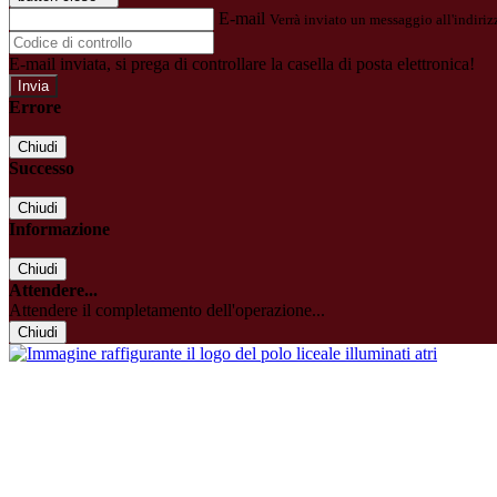
E-mail
Verrà inviato un messaggio all'indirizz
E-mail inviata, si prega di controllare la casella di posta elettronica!
Errore
Chiudi
Successo
Chiudi
Informazione
Chiudi
Attendere...
Attendere il completamento dell'operazione...
Chiudi