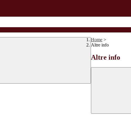
Home
>
Altre info
Altre info