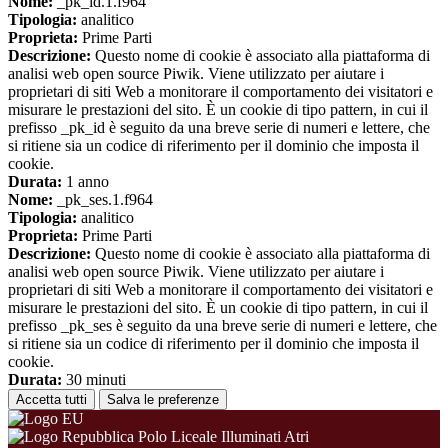
Nome:
_pk_id.1.f964
Tipologia:
analitico
Proprieta:
Prime Parti
Descrizione:
Questo nome di cookie è associato alla piattaforma di
analisi web open source Piwik. Viene utilizzato per aiutare i
proprietari di siti Web a monitorare il comportamento dei visitatori e
misurare le prestazioni del sito. È un cookie di tipo pattern, in cui il
prefisso _pk_id è seguito da una breve serie di numeri e lettere, che
si ritiene sia un codice di riferimento per il dominio che imposta il
cookie.
Durata:
1 anno
Nome:
_pk_ses.1.f964
Tipologia:
analitico
Proprieta:
Prime Parti
Descrizione:
Questo nome di cookie è associato alla piattaforma di
analisi web open source Piwik. Viene utilizzato per aiutare i
proprietari di siti Web a monitorare il comportamento dei visitatori e
misurare le prestazioni del sito. È un cookie di tipo pattern, in cui il
prefisso _pk_ses è seguito da una breve serie di numeri e lettere, che
si ritiene sia un codice di riferimento per il dominio che imposta il
cookie.
Durata:
30 minuti
Accetta tutti
Salva le preferenze
Polo Liceale Illuminati Atri