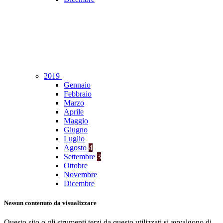
2019
Gennaio
Febbraio
Marzo
Aprile
Maggio
Giugno
Luglio
Agosto
4
Settembre
3
Ottobre
Novembre
Dicembre
Nessun contenuto da visualizzare
Questo sito o gli strumenti terzi da questo utilizzati si avvalgono di