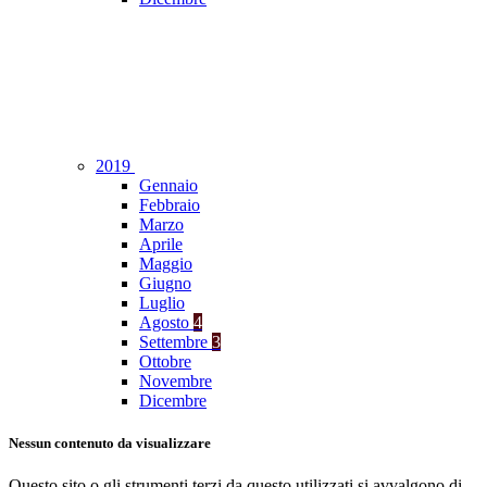
2019
Gennaio
Febbraio
Marzo
Aprile
Maggio
Giugno
Luglio
Agosto
4
Settembre
3
Ottobre
Novembre
Dicembre
Nessun contenuto da visualizzare
Questo sito o gli strumenti terzi da questo utilizzati si avvalgono di