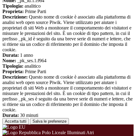
Nome:
_pk_id.1.f964
Tipologia:
analitico
Proprieta:
Prime Parti
Descrizione:
Questo nome di cookie è associato alla piattaforma di
analisi web open source Piwik. Viene utilizzato per aiutare i
proprietari di siti Web a monitorare il comportamento dei visitatori e
misurare le prestazioni del sito. È un cookie di tipo pattern, in cui il
prefisso _pk_id è seguito da una breve serie di numeri e lettere, che
si ritiene sia un codice di riferimento per il dominio che imposta il
cookie.
Durata:
1 anno
Nome:
_pk_ses.1.f964
Tipologia:
analitico
Proprieta:
Prime Parti
Descrizione:
Questo nome di cookie è associato alla piattaforma di
analisi web open source Piwik. Viene utilizzato per aiutare i
proprietari di siti Web a monitorare il comportamento dei visitatori e
misurare le prestazioni del sito. È un cookie di tipo pattern, in cui il
prefisso _pk_ses è seguito da una breve serie di numeri e lettere, che
si ritiene sia un codice di riferimento per il dominio che imposta il
cookie.
Durata:
30 minuti
Accetta tutti
Salva le preferenze
Polo Liceale Illuminati Atri