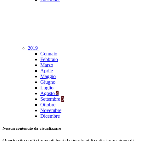
2019
Gennaio
Febbraio
Marzo
Aprile
Maggio
Giugno
Luglio
Agosto
4
Settembre
3
Ottobre
Novembre
Dicembre
Nessun contenuto da visualizzare
Questo sito o gli strumenti terzi da questo utilizzati si avvalgono di