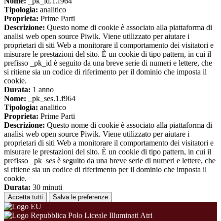
Nome:
_pk_id.1.f964
Tipologia:
analitico
Proprieta:
Prime Parti
Descrizione:
Questo nome di cookie è associato alla piattaforma di
analisi web open source Piwik. Viene utilizzato per aiutare i
proprietari di siti Web a monitorare il comportamento dei visitatori e
misurare le prestazioni del sito. È un cookie di tipo pattern, in cui il
prefisso _pk_id è seguito da una breve serie di numeri e lettere, che
si ritiene sia un codice di riferimento per il dominio che imposta il
cookie.
Durata:
1 anno
Nome:
_pk_ses.1.f964
Tipologia:
analitico
Proprieta:
Prime Parti
Descrizione:
Questo nome di cookie è associato alla piattaforma di
analisi web open source Piwik. Viene utilizzato per aiutare i
proprietari di siti Web a monitorare il comportamento dei visitatori e
misurare le prestazioni del sito. È un cookie di tipo pattern, in cui il
prefisso _pk_ses è seguito da una breve serie di numeri e lettere, che
si ritiene sia un codice di riferimento per il dominio che imposta il
cookie.
Durata:
30 minuti
Accetta tutti
Salva le preferenze
Polo Liceale Illuminati Atri