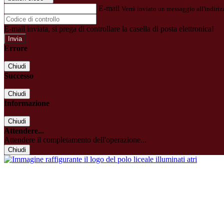
E-mail
Verrà inviato un messaggio all'indirizz
E-mail inviata, si prega di controllare la casella di posta elettronica!
Errore
Chiudi
Successo
Chiudi
Informazione
Chiudi
Attendere...
Attendere il completamento dell'operazione...
Chiudi