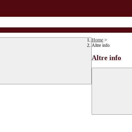
Home
>
Altre info
Altre info