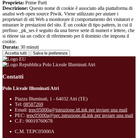
Proprieta:
Prime Parti
Descrizione:
Questo nome di cookie è associato alla piattaforma di
analisi web open source Piwik. Viene utilizzato per aiutare i
proprietari di siti Web a monitorare il comportamento dei visitatori e
misurare le prestazioni del sito. È un cookie di tipo pattern, in cui il
prefisso _pk_ses è seguito da una breve serie di numeri e lettere, che
si ritiene sia un codice di riferimento per il dominio che imposta il
cookie.
Durata:
30 minuti
Accetta tutti
Salva le preferenze
Polo Liceale Illuminati Atri
Contatti
Polo Liceale Illuminati Atri
Piazza Illuminati, 1 - 64032 Atri (TE)
Tel:
08587269
Email:
tepc05000a@istruzione.it
Link per inviare una mail
PEC:
tepc05000a@pec.istruzione.it
Link per inviare una mail
C.F.: 90019760678
C.M. TEPC05000A