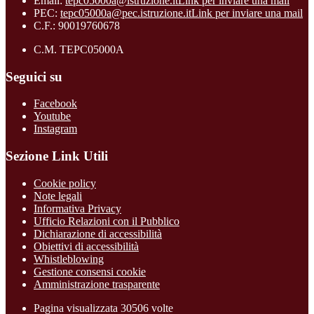
Email:
tepc05000a@istruzione.it
Link per inviare una mail
PEC:
tepc05000a@pec.istruzione.it
Link per inviare una mail
C.F.: 90019760678
C.M. TEPC05000A
Seguici su
Facebook
Youtube
Instagram
Sezione Link Utili
Cookie policy
Note legali
Informativa Privacy
Ufficio Relazioni con il Pubblico
Dichiarazione di accessibilità
Obiettivi di accessibilità
Whistleblowing
Gestione consensi cookie
Amministrazione trasparente
Pagina visualizzata
30506
volte