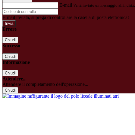
E-mail
Verrà inviato un messaggio all'indirizz
E-mail inviata, si prega di controllare la casella di posta elettronica!
Errore
Chiudi
Successo
Chiudi
Informazione
Chiudi
Attendere...
Attendere il completamento dell'operazione...
Chiudi