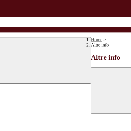
Home
>
Altre info
Altre info