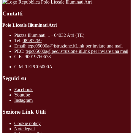
Polo Liceale Illuminati Atri
Contatti
Polo Liceale Illuminati Atri
Piazza Illuminati, 1 - 64032 Atri (TE)
Tel:
08587269
Email:
tepc05000a@istruzione.it
Link per inviare una mail
PEC:
tepc05000a@pec.istruzione.it
Link per inviare una mail
C.F.: 90019760678
C.M. TEPC05000A
Seguici su
Facebook
Youtube
Instagram
Sezione Link Utili
Cookie policy
Note legali