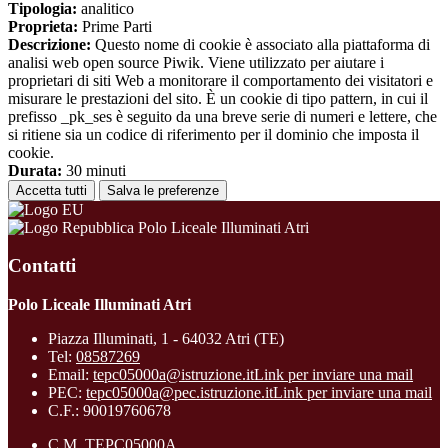
Tipologia:
analitico
Proprieta:
Prime Parti
Descrizione:
Questo nome di cookie è associato alla piattaforma di
analisi web open source Piwik. Viene utilizzato per aiutare i
proprietari di siti Web a monitorare il comportamento dei visitatori e
misurare le prestazioni del sito. È un cookie di tipo pattern, in cui il
prefisso _pk_ses è seguito da una breve serie di numeri e lettere, che
si ritiene sia un codice di riferimento per il dominio che imposta il
cookie.
Durata:
30 minuti
Accetta tutti
Salva le preferenze
Polo Liceale Illuminati Atri
Contatti
Polo Liceale Illuminati Atri
Piazza Illuminati, 1 - 64032 Atri (TE)
Tel:
08587269
Email:
tepc05000a@istruzione.it
Link per inviare una mail
PEC:
tepc05000a@pec.istruzione.it
Link per inviare una mail
C.F.: 90019760678
C.M. TEPC05000A