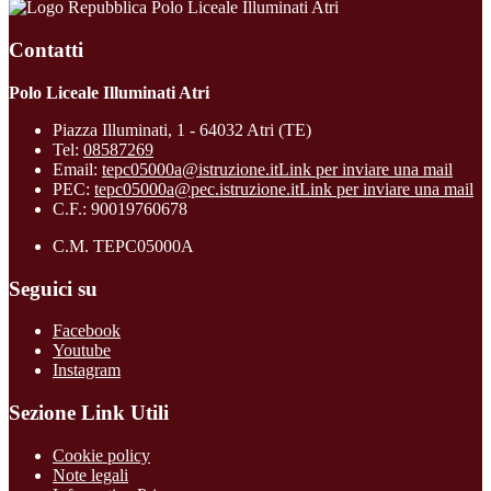
Polo Liceale Illuminati Atri
Contatti
Polo Liceale Illuminati Atri
Piazza Illuminati, 1 - 64032 Atri (TE)
Tel:
08587269
Email:
tepc05000a@istruzione.it
Link per inviare una mail
PEC:
tepc05000a@pec.istruzione.it
Link per inviare una mail
C.F.: 90019760678
C.M. TEPC05000A
Seguici su
Facebook
Youtube
Instagram
Sezione Link Utili
Cookie policy
Note legali