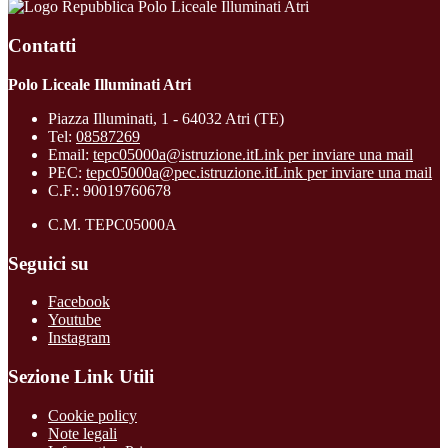
Polo Liceale Illuminati Atri
Contatti
Polo Liceale Illuminati Atri
Piazza Illuminati, 1 - 64032 Atri (TE)
Tel:
08587269
Email:
tepc05000a@istruzione.it
Link per inviare una mail
PEC:
tepc05000a@pec.istruzione.it
Link per inviare una mail
C.F.: 90019760678
C.M. TEPC05000A
Seguici su
Facebook
Youtube
Instagram
Sezione Link Utili
Cookie policy
Note legali