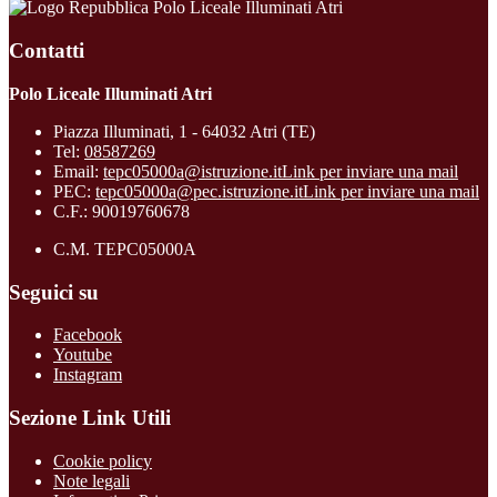
Polo Liceale Illuminati Atri
Contatti
Polo Liceale Illuminati Atri
Piazza Illuminati, 1 - 64032 Atri (TE)
Tel:
08587269
Email:
tepc05000a@istruzione.it
Link per inviare una mail
PEC:
tepc05000a@pec.istruzione.it
Link per inviare una mail
C.F.: 90019760678
C.M. TEPC05000A
Seguici su
Facebook
Youtube
Instagram
Sezione Link Utili
Cookie policy
Note legali