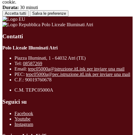
cookie.
Durata:
30 minuti
Accetta tutti
Salva le preferenze
Polo Liceale Illuminati Atri
Contatti
Polo Liceale Illuminati Atri
Piazza Illuminati, 1 - 64032 Atri (TE)
Tel:
08587269
Email:
tepc05000a@istruzione.it
Link per inviare una mail
PEC:
tepc05000a@pec.istruzione.it
Link per inviare una mail
C.F.: 90019760678
C.M. TEPC05000A
Seguici su
Facebook
Youtube
Instagram