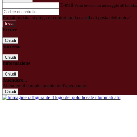
E-mail
Verrà inviato un messaggio all'indirizz
E-mail inviata, si prega di controllare la casella di posta elettronica!
Errore
Chiudi
Successo
Chiudi
Informazione
Chiudi
Attendere...
Attendere il completamento dell'operazione...
Chiudi