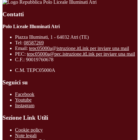
Polo Liceale Illuminati Atri
Contatti
Polo Liceale Illuminati Atri
Piazza Illuminati, 1 - 64032 Atri (TE)
Tel:
08587269
Email:
tepc05000a@istruzione.it
Link per inviare una mail
PEC:
tepc05000a@pec.istruzione.it
Link per inviare una mail
C.F.: 90019760678
C.M. TEPC05000A
Seguici su
Facebook
Youtube
Instagram
Sezione Link Utili
Cookie policy
Note legali