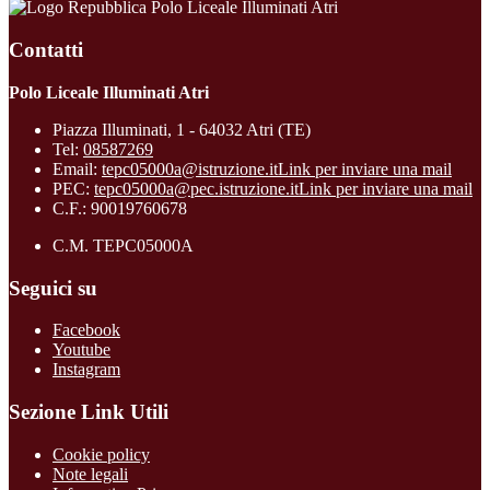
Polo Liceale Illuminati Atri
Contatti
Polo Liceale Illuminati Atri
Piazza Illuminati, 1 - 64032 Atri (TE)
Tel:
08587269
Email:
tepc05000a@istruzione.it
Link per inviare una mail
PEC:
tepc05000a@pec.istruzione.it
Link per inviare una mail
C.F.: 90019760678
C.M. TEPC05000A
Seguici su
Facebook
Youtube
Instagram
Sezione Link Utili
Cookie policy
Note legali