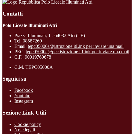
Polo Liceale Illuminati Atri
Contatti
Polo Liceale Illuminati Atri
Piazza Illuminati, 1 - 64032 Atri (TE)
Tel:
08587269
Email:
tepc05000a@istruzione.it
Link per inviare una mail
PEC:
tepc05000a@pec.istruzione.it
Link per inviare una mail
C.F.: 90019760678
C.M. TEPC05000A
Seguici su
Facebook
Youtube
Instagram
Sezione Link Utili
Cookie policy
Note legali