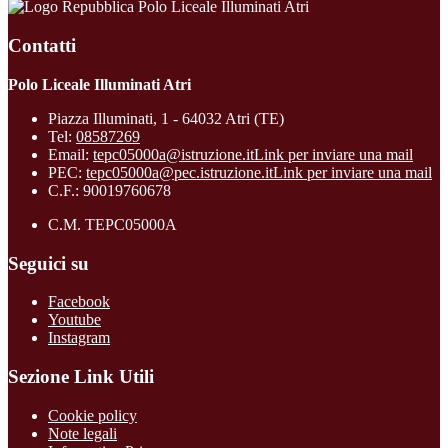
Polo Liceale Illuminati Atri
Contatti
Polo Liceale Illuminati Atri
Piazza Illuminati, 1 - 64032 Atri (TE)
Tel:
08587269
Email:
tepc05000a@istruzione.it
Link per inviare una mail
PEC:
tepc05000a@pec.istruzione.it
Link per inviare una mail
C.F.: 90019760678
C.M. TEPC05000A
Seguici su
Facebook
Youtube
Instagram
Sezione Link Utili
Cookie policy
Note legali