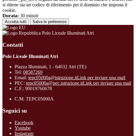
si ritiene sia un codice di riferimento per il dominio che imposta il
cookie.
Durata:
30 minuti
Accetta tutti
Salva le preferenze
Polo Liceale Illuminati Atri
Contatti
Polo Liceale Illuminati Atri
Piazza Illuminati, 1 - 64032 Atri (TE)
Tel:
08587269
Email:
tepc05000a@istruzione.it
Link per inviare una mail
PEC:
tepc05000a@pec.istruzione.it
Link per inviare una mail
C.F.: 90019760678
C.M. TEPC05000A
Seguici su
Facebook
Youtube
Instagram